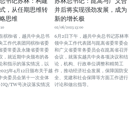
总书记苏林：构建
苏林总书记：崑嵩与广义合
式，从任期思维转
并后将实现强劲发展，成为
略思维
新的增长极
:10
02/06/2025 13:00
午在槟椥省，越共中央总书
6月2日下午，越共中央总书记苏林率
央工作代表团同槟椥省委
领中央工作代表团与崑嵩省委常委会
省委常委及永隆省委常委
和广义省委常务委员会在崑嵩省召开
议，就近期中央颁布的各
会议，就落实越共中央各项决议和结
论和指示的落实情况，以
论，机构、行政单位调整和精简工
025年4月12日颁布关于越
作，推动经济社会发展，保障国防安
中央委员会第十一次全体
全、党建和社会保障等方面工作进行
-NQ/TW号决议落实情况
讨论和做出指导。