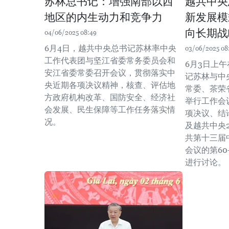
苏林总书记：增强南部以西
越共中央
地区的内生动力和竞争力
新发展模
向长期战
04/06/2025 08:49
6月4日，越共中央总书记苏林率中央
03/06/2025 08
工作代表团与坚江省委常务委员会和
6月3日上
安江省委常委召开会议，贯彻落实中
记苏林与中
央近期各项决议精神，核查、评估地
常委、茶荣
方政府机构改革、国防安全、经济社
举行工作会
会发展、民生保障等工作任务落实情
项决议、结
况。
及越共中央2
共第十三届
会议的第60
进行讨论。