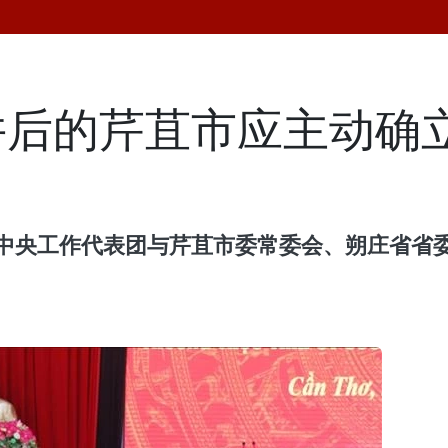
并后的芹苴市应主动确
率中央工作代表团与芹苴市委常委会、朔庄省省