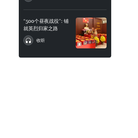
“500个昼夜战役”: 铺
就英烈归家之路
收听