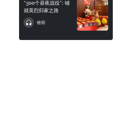
“500个昼夜战役”: 铺
就英烈归家之路
收听