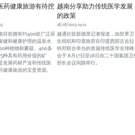
医药健康旅游有待挖
越南分享助力传统医学发展
的政策
15
18/08/2023 04:11
南目前拥有约400处广泛应
越通社驻新德里记者报道，由世界卫
保健和健康护理的温泉水
生组织和印度政府在印度西部古吉拉
00种植物和蘑菇、400多
特邦联合举办的首届传统医学全球峰
75种具有药用价值的矿
会于 8月17日至18日在二十国集团卫
是发展药材产业和传统医
部长会议间隙举行。
药健康旅游的宝贵资源。