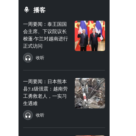
播客
一周要闻：泰王国国
会主席、下议院议长
梭蓬·乍兰对越南进行
正式访问
收听
一周要闻：日本熊本
县7.1级强震：越南劳
工勇救老人，一实习
生遇难
收听