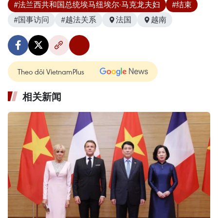
#法兰西共和国总统埃马纽埃尔·马克龙夫妇
#结束
#国事访问
#越法关系
法国
越南
Theo dõi VietnamPlus
相关新闻