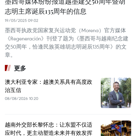
墨西哥媒体纷纷报道越墨建交50周年暨胡
志明主席诞辰135周年的信息
19/05/2025 09:02
墨西哥执政党国家复兴运动党（Morena）官方媒体
《Regeneración》刊登了题为《墨西哥与越南纪念建
交50周年，恰逢民族英雄胡志明诞辰135周年》的文
章。
更多
澳大利亚专家：越澳关系具有高度政
治互信
08/08/2026 10:20
越南外交部长黎怀忠：让东盟不仅适
应时代，更主动塑造未来并有效发挥