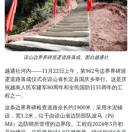
谅山边界界碑巡逻道路落成。图自越通社
越通社河内——11月22日上午，第962号边界界碑巡
逻道路落成仪式在谅山省长定县国庆乡举行。这是庆
祝越南人民军建军80周年和全民国防日35周年的工
程之一。
这条边界界碑检查道路全长约1900米，采用水泥铺
设，宽1.2米，位于由谅山省边防部队波马（Pò
Mã）边防哨所管理的边界段。工程自2024年5月初
开始建设，总投资超过1.8亿越南盾。经过超过6个月