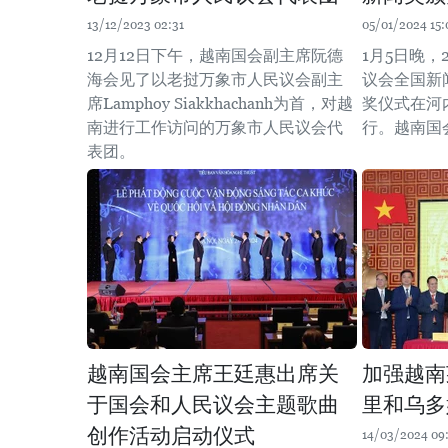
13/12/2023 02:31
05/01/2024 15:
12月12日下午，越南国会副主席阮德
1月5日晚，
海会见了以老挝万象市人民议会副主
议会全国新
席Lamphoy Siakkhachanh为首，对越
奖仪式在河
南进行工作访问的万象市人民议会代
行。越南国
表团。
越南国会主席王廷惠出席关
加强越南
于国会和人民议会主题歌曲
里和乌多
创作活动启动仪式
14/03/2024 09