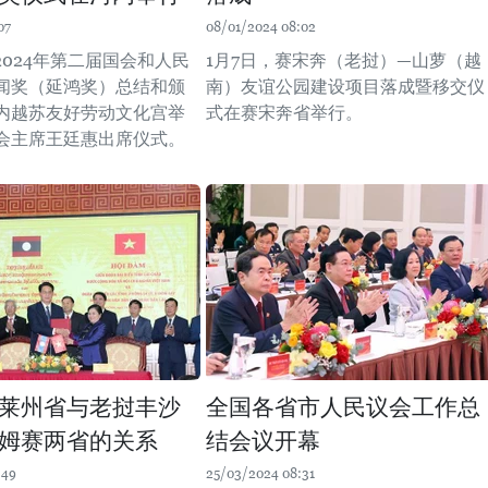
07
08/01/2024 08:02
2024年第二届国会和人民
1月7日，赛宋奔（老挝）—山萝（越
闻奖（延鸿奖）总结和颁
南）友谊公园建设项目落成暨移交仪
内越苏友好劳动文化宫举
式在赛宋奔省举行。
会主席王廷惠出席仪式。
莱州省与老挝丰沙
全国各省市人民议会工作总
姆赛两省的关系
结会议开幕
:49
25/03/2024 08:31