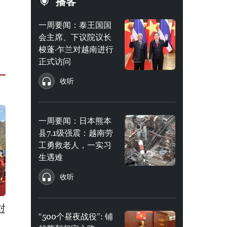
播客
一周要闻：泰王国国
会主席、下议院议长
梭蓬·乍兰对越南进行
正式访问
收听
一周要闻：日本熊本
县7.1级强震：越南劳
工勇救老人，一实习
生遇难
收听
挝
“500个昼夜战役”: 铺