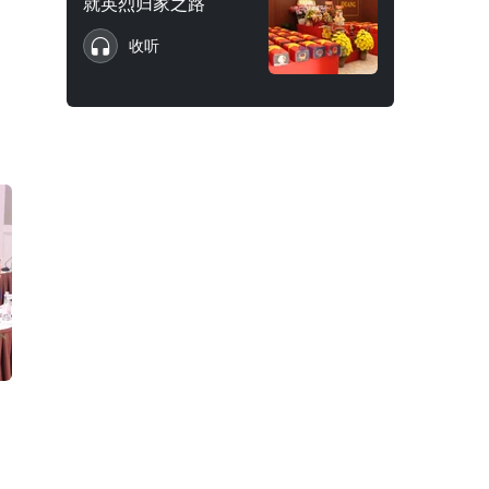
就英烈归家之路
收听