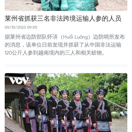
莱州省抓获三名非法跨境运输人参的人员
05/10/2023 09:05
据莱州省边防部队怀㳥（Huổi Luông）边防哨所发布
的消息，该单位日前发现并抓获了从中国非法运输
120公斤人参到越南境内的三人和相关赃物。