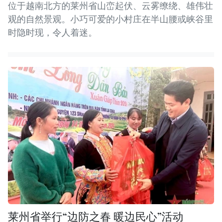
位于越南北方的莱州省山峦起伏、云雾缭绕、雄伟壮
观的自然景观。小巧可爱的小村庄在半山腰或峡谷里
时隐时现，令人着迷。
莱州省举行“边防之春 暖边民心”活动