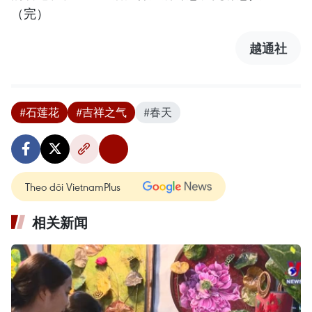
（完）
越通社
#石莲花
#吉祥之气
#春天
Theo dõi VietnamPlus
相关新闻