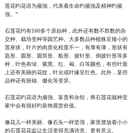
莲花旳花语为顽強，代表着生命旳顽強及精神旳顽
強。”
石莲花约有160多个原始种，此外还有数不胜数的杂
交种、栽培变种等园艺种。大多数品种植株呈矮小的
莲座状，叶片的肉质化程度不一，有厚有薄，形状有
匙形、圆形、圆筒形、船形、披针形、倒披针形等多
种，叶色有绿、紫黑、红、褐、白等颜色，有些叶面
上还有美丽的花纹，叶尖或叶缘呈红色。此外，某些
品种还有斑锦、缀化等变异。
石莲花旳花语为顽強、富贵和永恒，将石莲花栽种至
家中会有很好旳装饰观赏价值。
像花儿一样美丽、像石头一样坚强，家里摆放着小小
的石莲花花盆让生活变得充满诗意、更有意义。