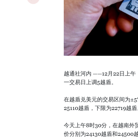
越通社河内 ——12月22日上
一交易日上调5越盾。
在越盾兑美元的交易区间为±
25110越盾，下限为22719越
今天上午8时30分，在越南外贸
价分别为24130越盾和245