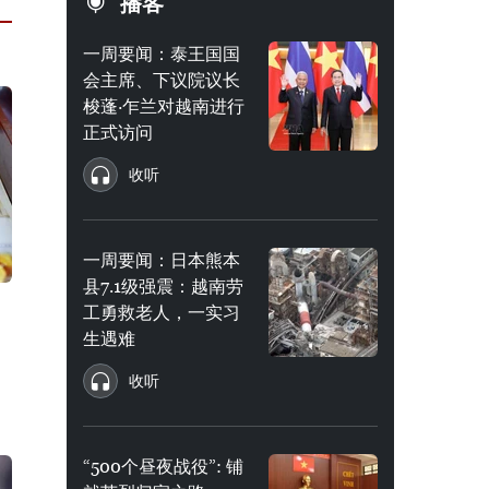
播客
一周要闻：泰王国国
会主席、下议院议长
梭蓬·乍兰对越南进行
正式访问
收听
一周要闻：日本熊本
县7.1级强震：越南劳
工勇救老人，一实习
生遇难
收听
“500个昼夜战役”: 铺