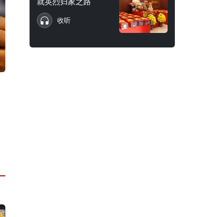
就英烈归家之路
收听