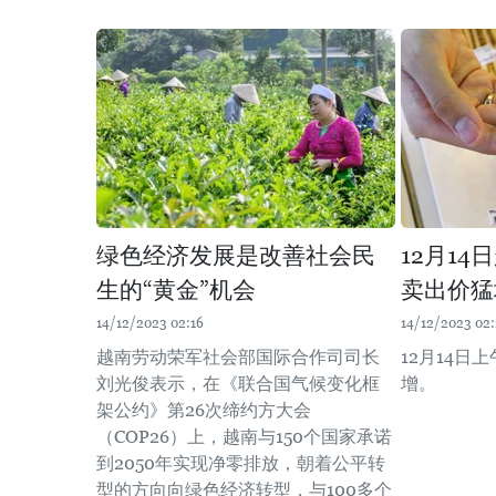
绿色经济发展是改善社会民
12月1
生的“黄金”机会
卖出价猛
14/12/2023 02:16
14/12/2023 02:
越南劳动荣军社会部国际合作司司长
12月14日
刘光俊表示，在《联合国气候变化框
增。
架公约》第26次缔约方大会
（COP26）上，越南与150个国家承诺
到2050年实现净零排放，朝着公平转
型的方向向绿色经济转型，与100多个