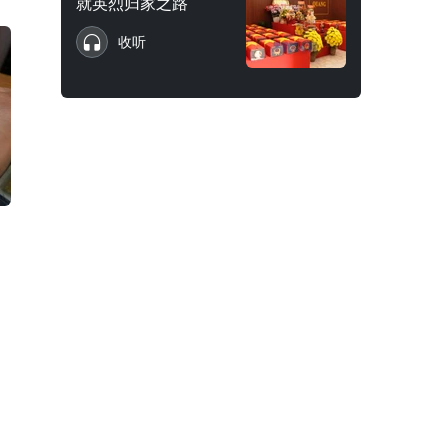
就英烈归家之路
收听