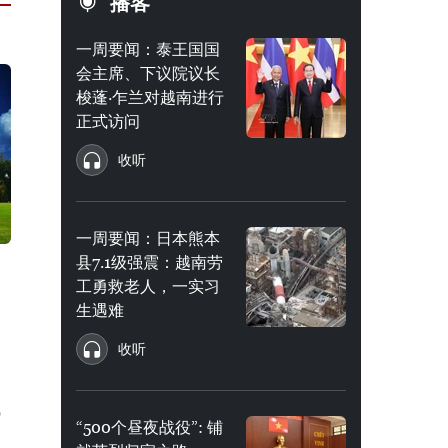
播客
一周要闻：泰王国国
会主席、下议院议长
梭蓬·乍兰对越南进行
正式访问
收听
一周要闻：日本熊本
县7.1级强震：越南劳
工勇救老人，一实习
生遇难
收听
代
“500个昼夜战役”: 铺