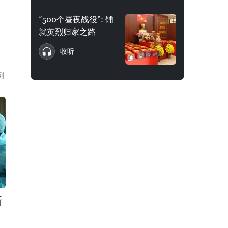
“500个昼夜战役”: 铺
就英烈归家之路
收听
诊
例
新