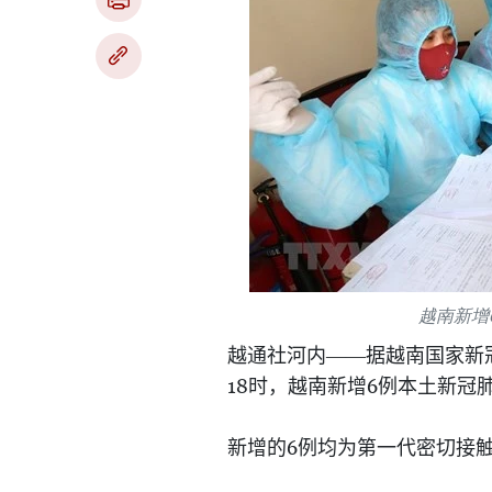
越南新增
越通社河内——据越南国家新
18
6
时，越南新增
例本土新冠
6
新增的
例均为第一代密切接