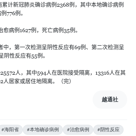
2368
南累计新冠肺炎确诊病例
例，其中本地确诊病例
776
病例
例。
1627
35
治愈病例
例，死亡病例
例。
69
者中，第一次检测呈阴性反应有
例、第二次检测呈
55
呈阴性反应有
例。
125572
594
13316
人，其中
人在医院接受隔离，
人在其
62
人居家或居住地隔离。（完）
越通社
#海阳省
#本地确诊病例
#治愈病例
#阴性反应