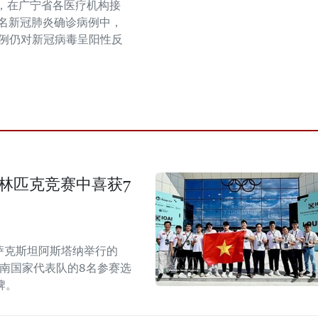
晚，在广宁省各医疗机构接
3名新冠肺炎确诊病例中，
病例仍对新冠病毒呈阳性反
奥林匹克竞赛中喜获7
哈萨克斯坦阿斯塔纳举行的
越南国家代表队的8名参赛选
牌。