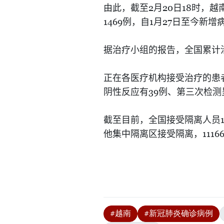
2
20
18
由此，截至
月
日
时，越
1469
1
27
例，自
月
日至今新增
据治疗小组的报告，全国累计
正在各医疗机构接受治疗的患
39
阴性反应有
例、第三次检测
截至目前，全国接受隔离人员
1116
他集中隔离区接受隔离，
#越南
#新冠肺炎确诊病例