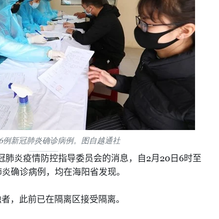
6例新冠肺炎确诊病例。图自越通社
2
20
6
冠肺炎疫情防控指导委员会的消息，自
月
日
时至
肺炎确诊病例，均在海阳省发现。
触者，此前已在隔离区接受隔离。