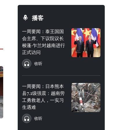
播客
一周要闻：泰王国国
会主席、下议院议长
梭蓬·乍兰对越南进行
正式访问
收听
一周要闻：日本熊本
县7.1级强震：越南劳
工勇救老人，一实习
生遇难
收听