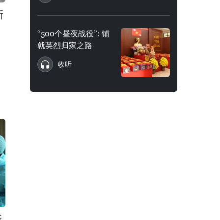
新
“500个昼夜战役”: 铺
就英烈归家之路
收听
新