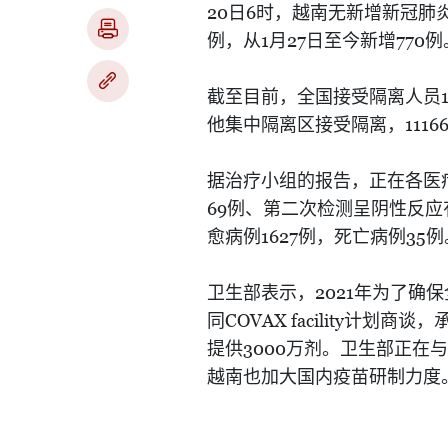
20
6
日
时，越南无新增新冠肺
1
27
770
例，从
月
日至今新增
例
截至目前，全国接受隔离人员
1116
他集中隔离区接受隔离，
据治疗小组的报告，正在各医
69
例、第二次检测呈阴性反应
1627
35
愈病例
例，死亡病例
例
2021
卫生部表示，
年为了确保
COVAX facility
同
计划商谈，
3000
提供
万剂。卫生部正在与
越南也加大国内疫苗研制力度