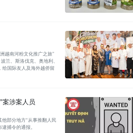
年欧洲越南河粉文化推广之旅”
6）在捷克、波兰、斯洛伐克、奥地利、
，给国际友人及海外越侨留
”案涉案人员
其他部分地方“从事推翻人民
布逮捕令的通报。