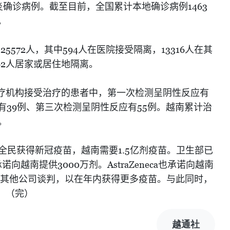
1463
炎确诊病例。截至目前，全国累计本地确诊病例
。
125572
594
13316
人，其中
人在医院接受隔离，
人在其
62
人居家或居住地隔离。
疗机构接受治疗的患者中，第一次检测呈阴性反应有
39
55
有
例、第三次检测呈阴性反应有
例。越南累计治
。
1.5
全民获得新冠疫苗，越南需要
亿剂疫苗。卫生部已
3000
AstraZeneca
承诺向越南提供
万剂。
也承诺向越南
其他公司谈判，以在年内获得更多疫苗。与此同时，
。（完）
越通社