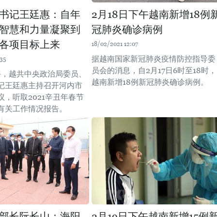
书记王廷惠：自年
2月18日下午越南新增18例
智慧和力量凝聚到
冠肺炎确诊病例
各项目标上来
18/02/2021 12:07
据越南国家新冠肺炎疫情防控指导委
35
员会的消息，自2月17日6时至18时，
下午，越共中央政治局委员、
越南新增18例新冠肺炎确诊病例。
记王廷惠主持召开河内市
议，听取2021辛丑年春节
有关工作情况报告。
部长阮长山：海阳
2月19日下午越南新增15例