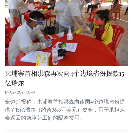
柬埔寨首相洪森再次向4个边境省份拨款15
亿瑞尔
17/02/2021 08:49
金边邮报称，柬埔寨首相洪森向该国4个边境省份提
供了15亿瑞尔（约合36.8万美元）资金，用于承担从
泰返回的柬籍劳工们的隔离费用。