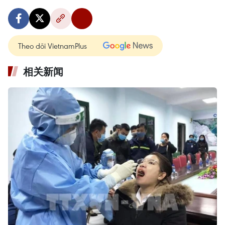
Theo dõi VietnamPlus
相关新闻