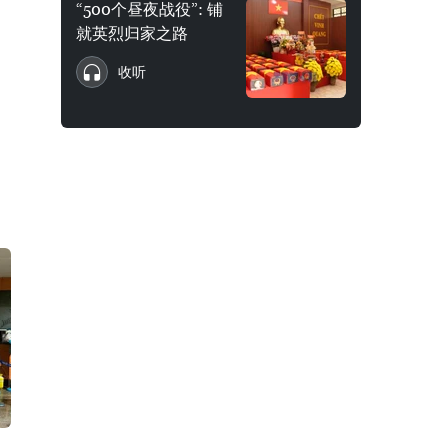
“500个昼夜战役”: 铺
就英烈归家之路
收听