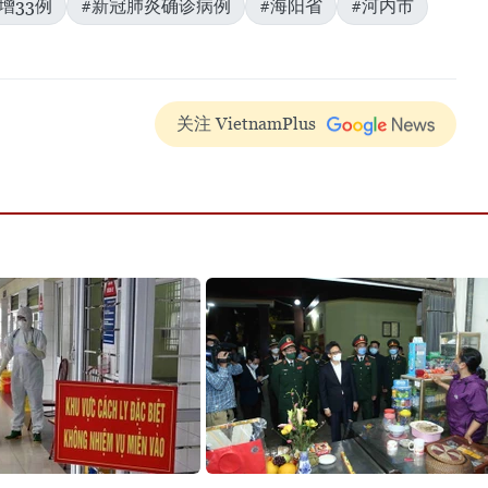
增33例
#新冠肺炎确诊病例
#海阳省
#河内市
关注 VietnamPlus