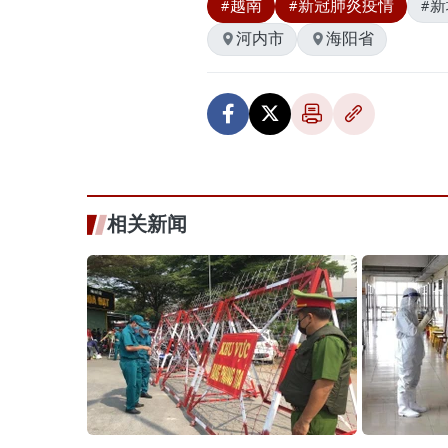
#越南
#新冠肺炎疫情
#新
河内市
海阳省
相关新闻