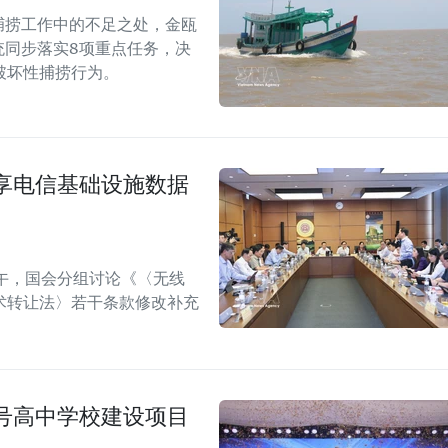
捕捞工作中的不足之处，金瓯
统同步落实8项重点任务，决
破坏性捕捞行为。
享电信基础设施数据
午，国会分组讨论《〈无线
术转让法〉若干条款修改补充
号高中学校建设项目