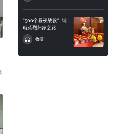
“500个昼夜战役”: 铺
就英烈归家之路
收听
鼓