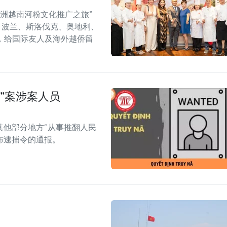
年欧洲越南河粉文化推广之旅”
6）在捷克、波兰、斯洛伐克、奥地利、
，给国际友人及海外越侨留
”案涉案人员
其他部分地方“从事推翻人民
布逮捕令的通报。