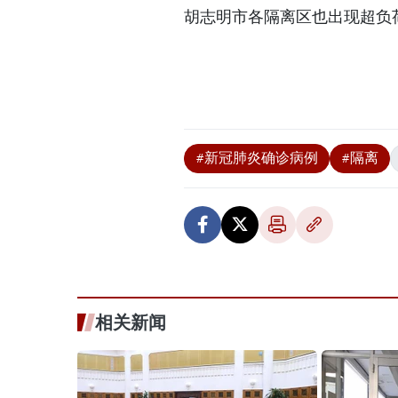
胡志明市各隔离区也出现超负
#新冠肺炎确诊病例
#隔离
相关新闻