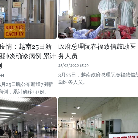
疫情：越南25日新
政府总理阮春福致信鼓励医
冠肺炎确诊病例 累计
务人员
例
25/03/2020 15:29
3月25日，越南政府总理阮春福致信
:44
励医务人员。
月25日晚公布新增7例新
病例，累计确诊141例。