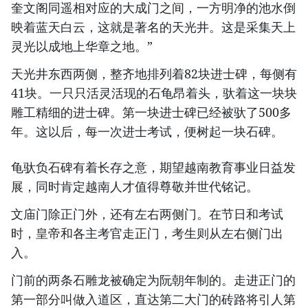
奎文阁同遥相对应的大成门之间，一方明净的池水倒
映着蓝天白云，这就是著名的天光井。这是采集天上
灵光以成地上华章之地。”
天光井东西两侧，整齐地排列着82块进士碑，每侧有
41块。一只只活灵活现的石龟昂着头，驮着这一块块
雕工精细的进士碑。第一块进士碑已经被驮了500多
年。这以后，每一次进士考试，便树起一块石碑。
龟驮负石碑有着长存之意，期望越南教育事业日益发
展，同时肯定越南人才值得尊敬并世代铭记。
文庙门除正门外，还有左右两侧门。在节日和考试
时，皇帝和各主考官走正门，考生则从左右侧门出
入。
门前的两条石雕龙被确定为阮朝年制的。走进正门的
第一部分叫做入道区，直达第二大门的砖路将引人第