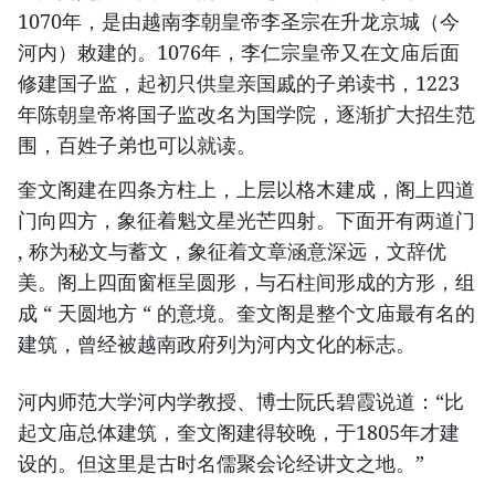
1070年，是由越南李朝皇帝李圣宗在升龙京城（今
河内）敕建的。1076年，李仁宗皇帝又在文庙后面
修建国子监，起初只供皇亲国戚的子弟读书，1223
年陈朝皇帝将国子监改名为国学院，逐渐扩大招生范
围，百姓子弟也可以就读。
奎文阁建在四条方柱上，上层以格木建成，阁上四道
门向四方，象征着魁文星光芒四射。下面开有两道门
, 称为秘文与蓄文，象征着文章涵意深远，文辞优
美。阁上四面窗框呈圆形，与石柱间形成的方形，组
成 “ 天圆地方 “ 的意境。奎文阁是整个文庙最有名的
建筑，曾经被越南政府列为河内文化的标志。
河内师范大学河内学教授、博士阮氏碧霞说道：“比
起文庙总体建筑，奎文阁建得较晚，于1805年才建
设的。但这里是古时名儒聚会论经讲文之地。”