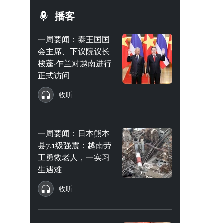
播客
一周要闻：泰王国国
会主席、下议院议长
梭蓬·乍兰对越南进行
正式访问
收听
一周要闻：日本熊本
县7.1级强震：越南劳
工勇救老人，一实习
生遇难
收听