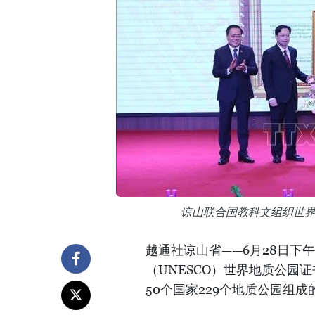
谅山联合国教科文组织世
越通社谅山省——6月28日下
（UNESCO）世界地质公园
50个国家229个地质公园组