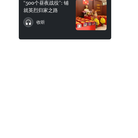
“500个昼夜战役”: 铺
就英烈归家之路
收听