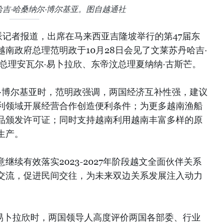
吉·哈桑纳尔·博尔基亚。图自越通社
派记者报道，出席在马来西亚吉隆坡举行的第47届东
南政府总理范明政于10月28日会见了文莱苏丹哈吉·
总理安瓦尔·易卜拉欣、东帝汶总理夏纳纳·古斯芒。
尔·博尔基亚时，范明政强调，两国经济互补性强，建议
利领域开展经营合作创造便利条件；为更多越南渔船
品颁发许可证；同时支持越南利用越南丰富多样的原
生产。
继续有效落实2023-2027年阶段越文全面伙伴关系
交流，促进民间交往，为未来双边关系发展注入动力
·易卜拉欣时，两国领导人高度评价两国各部委、行业