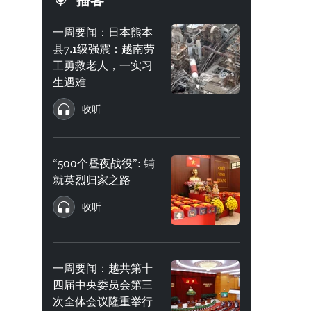
播客
一周要闻：日本熊本
县7.1级强震：越南劳
工勇救老人，一实习
生遇难
收听
“500个昼夜战役”: 铺
就英烈归家之路
收听
一周要闻：越共第十
四届中央委员会第三
次全体会议隆重举行