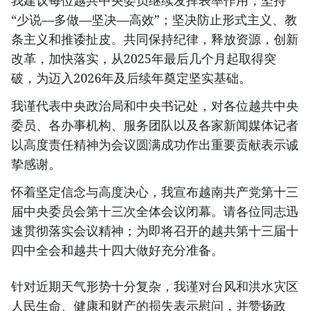
我建议每位越共中央委员继续发挥表率作用，坚持
“少说—多做—坚决—高效”；坚决防止形式主义、教
条主义和推诿扯皮。共同保持纪律，释放资源，创新
改革，加快落实，从2025年最后几个月起取得突
破，为迈入2026年及后续年奠定坚实基础。
我谨代表中央政治局和中央书记处，对各位越共中央
委员、各办事机构、服务团队以及各家新闻媒体记者
以高度责任精神为会议圆满成功作出重要贡献表示诚
挚感谢。
怀着坚定信念与高度决心，我宣布越南共产党第十三
届中央委员会第十三次全体会议闭幕。请各位同志迅
速贯彻落实会议精神；为即将召开的越共第十三届十
四中全会和越共十四大做好充分准备。
针对近期天气形势十分复杂，我谨对台风和洪水灾区
人民生命、健康和财产的损失表示慰问，并赞扬政