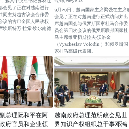
下午，越共中央总书记苏林在
29/09/2025 11:48
部会见了正在对越南进行
9月29日，越南国家主席梁强在主席
共同主持越古议会合作委
会见了正在对越南进行正式访问并出
会议的古巴全国人民政权
席越南国会与俄罗斯国家杜马合作委
席埃斯特万·拉索·埃尔南德
员会第四次会议的俄罗斯联邦国家杜
马主席维亚切斯拉夫·沃洛金
（Vyacheslav Volodin ）和俄罗斯国
家杜马高级代表团。
副总理阮和平在阿
越南政府总理范明政会见世
政府官员和企业领
界知识产权组织总干事邓鸿