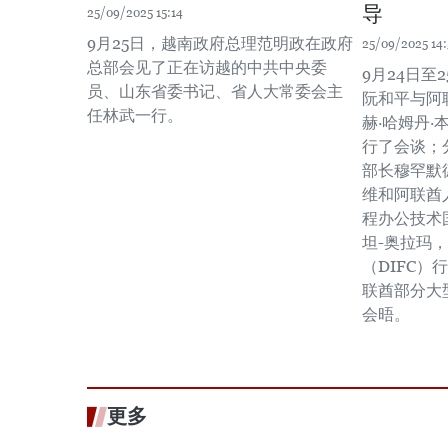
导
25/09/2025 15:14
9月25日，越南政府总理范明政在政府
25/09/2025 14:
总部会见了正在访越的中共中央委
9月24日至
员、山东省委书记、省人大常委会主
阮和平与阿
任林武一行。
赫·哈姆丹·
行了会谈；
部长穆罕默德
维和阿联酋
程办公技术
坦-奥拉玛
（DIFC）
联酋部分大
会晤。
更多