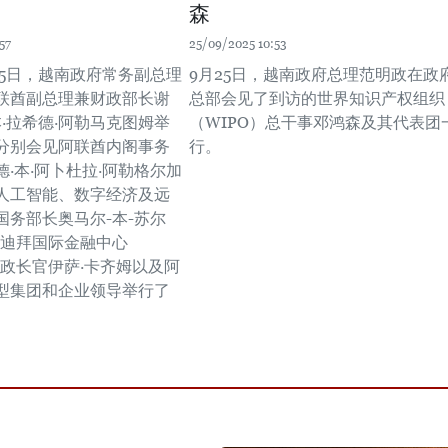
森
57
25/09/2025 10:53
25日，越南政府常务副总理
9月25日，越南政府总理范明政在政
联酋副总理兼财政部长谢
总部会见了到访的世界知识产权组织
本·拉希德·阿勒马克图姆举
（WIPO）总干事邓鸿森及其代表团
分别会见阿联酋内阁事务
行。
·本·阿卜杜拉·阿勒格尔加
人工智能、数字经济及远
国务部长奥马尔-本-苏尔
，迪拜国际金融中心
行政长官伊萨·卡齐姆以及阿
型集团和企业领导举行了