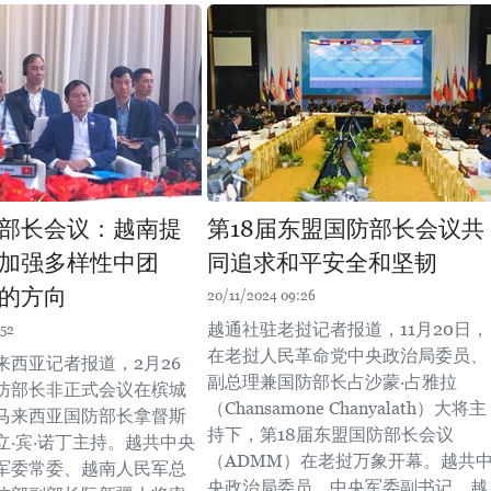
部长会议：越南提
第18届东盟国防部长会议共
加强多样性中团
同追求和平安全和坚韧
的方向
20/11/2024 09:26
越通社驻老挝记者报道，11月20日，
:52
在老挝人民革命党中央政治局委员、
来西亚记者报道，2月26
副总理兼国防部长占沙蒙·占雅拉
防部长非正式会议在槟城
（Chansamone Chanyalath）大将主
马来西亚国防部长拿督斯
持下，第18届东盟国防部长会议
立·宾·诺丁主持。越共中央
（ADMM）在老挝万象开幕。越共
军委常委、越南人民军总
央政治局委员、中央军委副书记、越