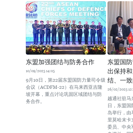
东盟加强团结与防务合作
东盟国防
出保持和
10/09/2025 14:05
结、一致
9月10日，第22届东盟国防力量司令级
会议（ACDFM-22）在马来西亚吉隆
26/02/2025 12
坡开幕，重点讨论巩固区域团结与防
越通社驻马
务合作。
日，东盟国
岛举行，由
里莫哈末卡
委员、中央