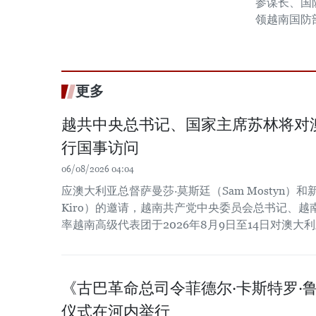
参谋长、国
领越南国防
更多
越共中央总书记、国家主席苏林将对
行国事访问
06/08/2026 04:04
应澳大利亚总督萨曼莎·莫斯廷（Sam Mostyn）和新
Kiro）的邀请，越南共产党中央委员会总书记、
率越南高级代表团于2026年8月9日至14日对澳
《古巴革命总司令菲德尔·卡斯特罗·
仪式在河内举行