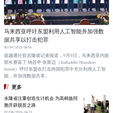
马来西亚呼吁东盟利用人工智能并加强数
据共享以打击犯罪
10/09/2025 08:54
据越通社驻吉隆坡记者报道，9月9日，马来西亚内政
部长赛富丁·纳苏申·依斯迈（Saifuddin Nasution
Ismail）呼吁东盟在打击跨国犯罪中充分利用人工智
能，并加强数据共享。
更多
永隆省注重创造生计机会 为高棉族同
胞开辟脱贫之路
07/08/2026 04:23