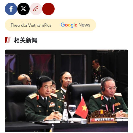
Theo dõi VietnamPlus
相关新闻