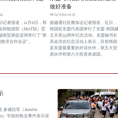
做好准备
13
06/11/2024 02:57
尔记者报道，11月6日，韩
据越通社驻雅加达记者报道，近日，
和能源部（MoTIE）贸
韩国驻东盟代表团举行了东盟-韩国
越南贸易促进局举行了“第
立关系35周年纪念活动。东盟秘书长
易救济合作会议”。
高金洪在纪念活动上表示，目前韩国
是东盟最重要的对话伙伴，第五大贸
易伙伴和第六大投资来源国。
示
参威拉军（Anutin
sirin）学校的枪击事件表示深