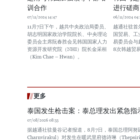
训合作
进行磋商
07/11/2024 14:47
06/11/2024 04:
11月7日下午，越共中央政治局委员、
越通社驻首
胡志明国家政治学院院长、中央理论
国贸易、工业
委员会主席阮春胜会见韩国国家人力
易委员会与
资源开发研究院（NHI）院长金采桓
8次韩越贸
（Kim Chae – Hwan）。 ​
更多
泰国发生枪击案：泰总理发出紧急指
07/08/2026 08:55
据越通社驻曼谷记者报道，8月7日，泰国总理阿努廷·
Charnvirakul）对发生在暖武里府德诗琳（Thep