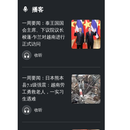
播客
一周要闻：泰王国国
会主席、下议院议长
梭蓬·乍兰对越南进行
正式访问
收听
一周要闻：日本熊本
县7.1级强震：越南劳
工勇救老人，一实习
生遇难
收听