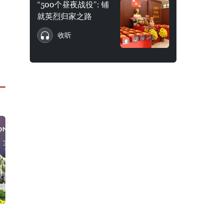
“500个昼夜战役”: 铺
就英烈归家之路
收听