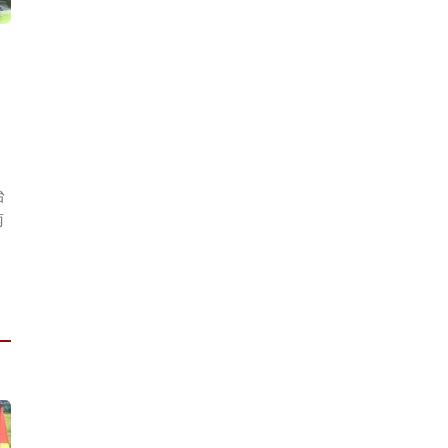
台
南
美