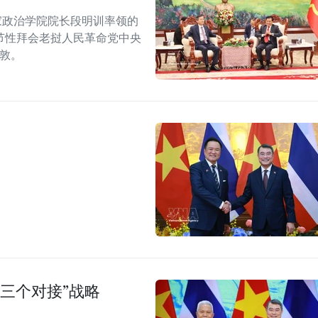
家政治学院院长段明训率领的
节性拜会老挝人民革命党中央
潘敦。
三个对接”战略