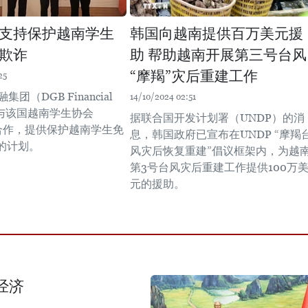
支持保护越南学生
韩国向越南提供百万美元援
欺诈
助 帮助越南开展第三号台风
“摩羯”灾后重建工作
25
集团（DGB Financial
14/10/2024 02:51
将与该国越南学生协会
据联合国开发计划署（UNDP）的消
）合作，提供保护越南学生免
息，韩国政府已宣布在UNDP “摩羯
的计划。
风灾后恢复重建”倡议框架内，为越
第3号台风灾后重建工作提供100万
元的援助。
经济