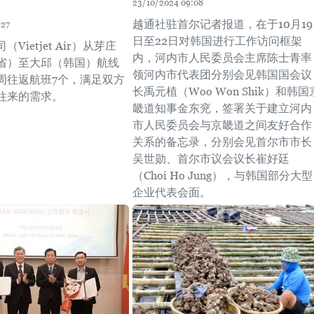
23/10/2024 09:08
越通社驻首尔记者报道，在于10月19
:27
日至22日对韩国进行工作访问框架
Vietjet Air）从芽庄
内，河内市人民委员会主席陈士青率
省）至大邱（韩国）航线
领河内市代表团分别会见韩国国会议
周往返航班7个，满足双方
长禹元植（Woo Won Shik）和韩国
往来的需求。
畿道知事金东兖，签署关于建立河内
市人民委员会与京畿道之间友好合作
关系的备忘录，分别会见首尔市市长
吴世勋、首尔市议会议长崔好廷
（Choi Ho Jung），与韩国部分大型
企业代表会面。