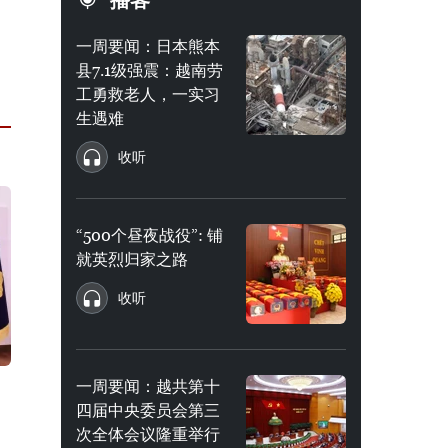
播客
一周要闻：日本熊本
县7.1级强震：越南劳
工勇救老人，一实习
生遇难
收听
“500个昼夜战役”: 铺
就英烈归家之路
收听
一周要闻：越共第十
四届中央委员会第三
次全体会议隆重举行