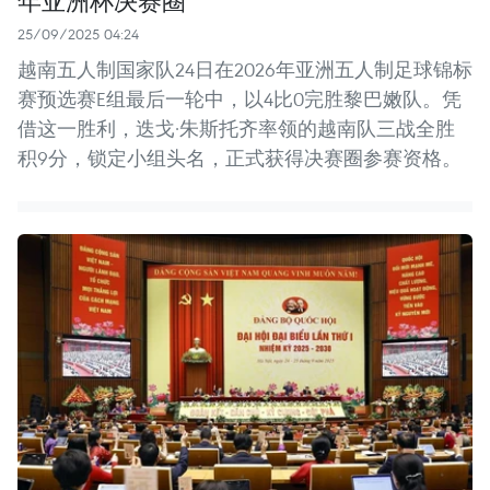
25/09/2025 04:24
越南五人制国家队24日在2026年亚洲五人制足球锦标
赛预选赛E组最后一轮中，以4比0完胜黎巴嫩队。凭
借这一胜利，迭戈·朱斯托齐率领的越南队三战全胜
积9分，锁定小组头名，正式获得决赛圈参赛资格。