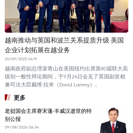
越南推动与英国和波兰关系提质升级 美国
企业计划拓展在越业务
25/09/2025 04:19
越南政府副总理裴青山在美国纽约出席第80届联大高
级别一般性辩论期间，于9月24日会见了英国副首相
兼司法大臣戴维·拉米（David Lammy）。
更多
老挝国会主席赛宋蓬·丰威汉逝世的特
别公报
09/08/2026 06:34