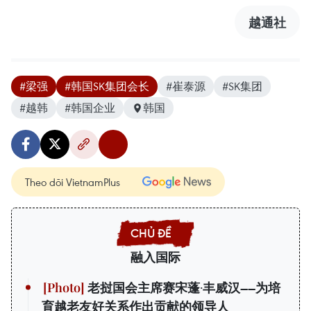
越通社
#梁强
#韩国SK集团会长
#崔泰源
#SK集团
#越韩
#韩国企业
韩国
Theo dõi VietnamPlus
融入国际
老挝国会主席赛宋蓬·丰威汉——为培
育越老友好关系作出贡献的领导人