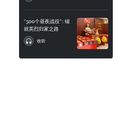
“500个昼夜战役”: 铺
就英烈归家之路
收听