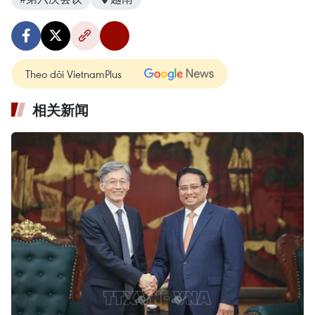
Theo dõi VietnamPlus
相关新闻