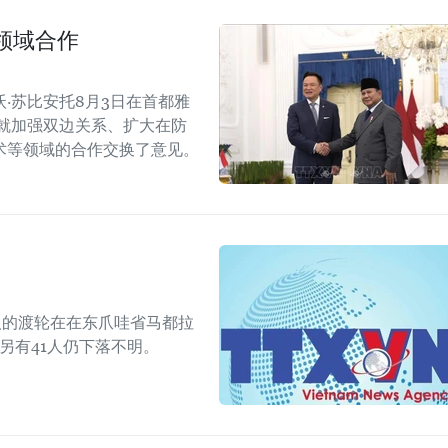
领域合作
·苏比安托8月3日在首都雅
就加强双边关系、扩大在防
术等领域的合作交换了意见。
人的渡轮在在东爪哇省马都拉
另有41人仍下落不明。