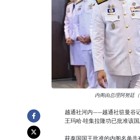
内阁由总理阿努廷（
越通社河内——越通社驻曼谷记
王玛哈·哇集拉隆功已批准该
获泰国国王批准的内阁名单共有3