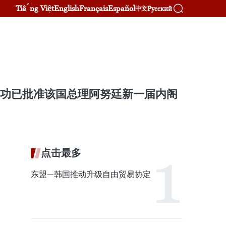
Tiếng Việt
English
Français
Español
Русский
中文
隆功已批准该国总理阿努廷新一届内阁
点击最多
东盟—韩国推动升级自由贸易协定