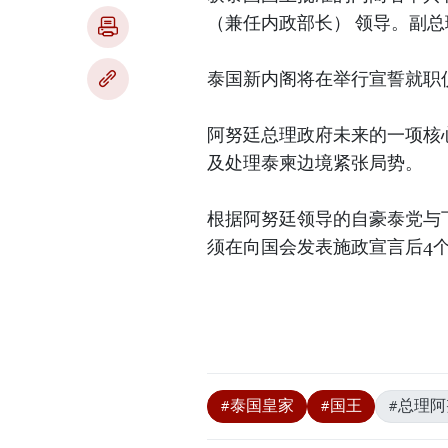
（兼任内政部长） 领导。副总理
泰国新内阁将在举行宣誓就职
阿努廷总理政府未来的一项核
及处理泰柬边境紧张局势。
根据阿努廷领导的自豪泰党与
须在向国会发表施政宣言后4
#泰国皇家
#国王
#总理阿