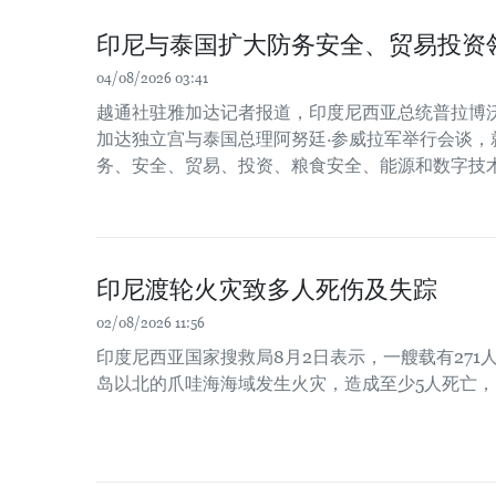
印尼与泰国扩大防务安全、贸易投资
04/08/2026 03:41
越通社驻雅加达记者报道，印度尼西亚总统普拉博沃
加达独立宫与泰国总理阿努廷·参威拉军举行会谈，
务、安全、贸易、投资、粮食安全、能源和数字技
印尼渡轮火灾致多人死伤及失踪
02/08/2026 11:56
印度尼西亚国家搜救局8月2日表示，一艘载有271
岛以北的爪哇海海域发生火灾，造成至少5人死亡，