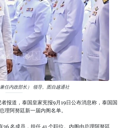
兼任内政部长） 领导。图自越通社
者报道，泰国皇家宪报9月19日公布消息称，泰国国
国总理阿努廷新一届内阁名单。
6 名成员，担任 41 个职位。内阁由总理阿努廷