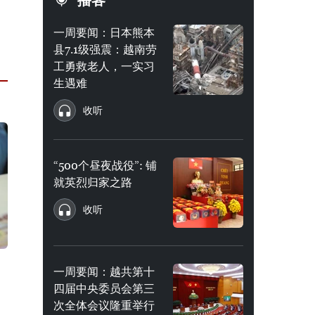
播客
一周要闻：日本熊本
县7.1级强震：越南劳
工勇救老人，一实习
生遇难
收听
“500个昼夜战役”: 铺
就英烈归家之路
收听
一周要闻：越共第十
四届中央委员会第三
次全体会议隆重举行