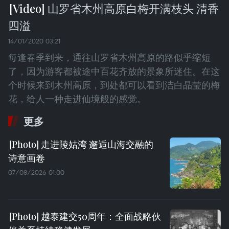
山罗省木州高原白梅开满枝头 清香
四溢
14/01/2020 03:21
每逢春季到来，通往山罗省木州高原的路似乎缩短
了，因为游客都被途中百花齐放的景象所迷住。在这
个时候来到木州高原，到处都可以看到洁白晶莹的梅
花，给人一种走进仙境般的感觉。
更多
走进陵姑湾 邂逅山海交融的
诗意画卷
07/08/2026 01:00
越泰建交50周年：全面战略伙