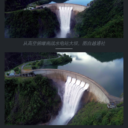
从高空俯瞰南战水电站大坝。图自越通社