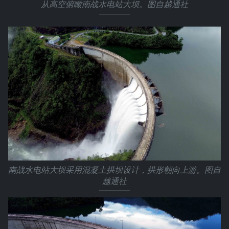
从高空俯瞰南战水电站大坝。图自越通社
南战水电站大坝采用混凝土拱坝设计，拱形朝向上游。图自
越通社