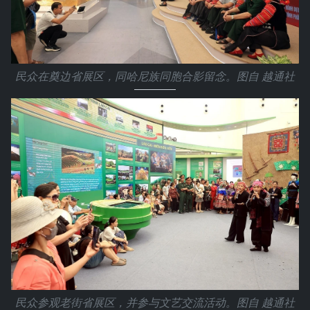
民众在奠边省展区，同哈尼族同胞合影留念。图自 越通社
民众参观老街省展区，并参与文艺交流活动。图自 越通社