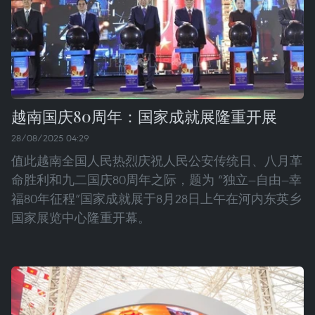
越南国庆80周年：国家成就展隆重开展
28/08/2025 04:29
值此越南全国人民热烈庆祝人民公安传统日、八月革
命胜利和九二国庆80周年之际，题为 “独立—自由—幸
福80年征程”国家成就展于8月28日上午在河内东英乡
国家展览中心隆重开幕。