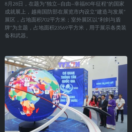
8月28日，在题为“独立—自由—幸福80年征程”的国家
成就展上，越南国防部在展览市内设立“建造与发展”
展区，占地面积702平方米；室外展区以“利剑与盾
牌”为主题，占地面积23569平方米，用于展示各类装
备和武器。