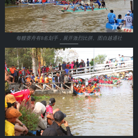
每艘赛舟有8名划手，展开激烈比拼。图自越通社