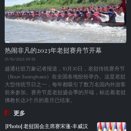
热闹非凡的2023年老挝赛舟节开幕
31/10/2023 09:55
越通社驻万象记者报道，10月30日，老挝传统赛舟节
（Boun Suanghuea）在全国各地纷纷举办。这是老挝
大型传统节日之一，每年都吸引了数万名国内外游客
前来参加。赛舟节是老挝盛会季的开端，标志着老挝
佛教长达3个月的斋月已结束。
更多
老挝国会主席赛宋蓬·丰威汉