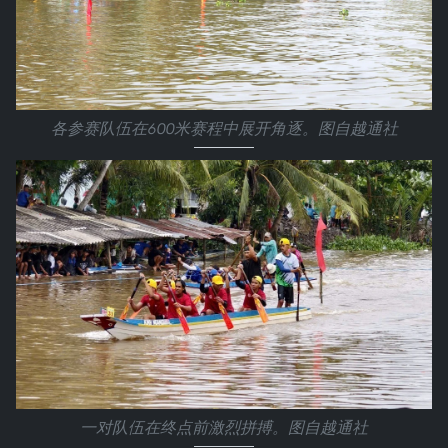
各参赛队伍在600米赛程中展开角逐。图自越通社
一对队伍在终点前激烈拼搏。图自越通社