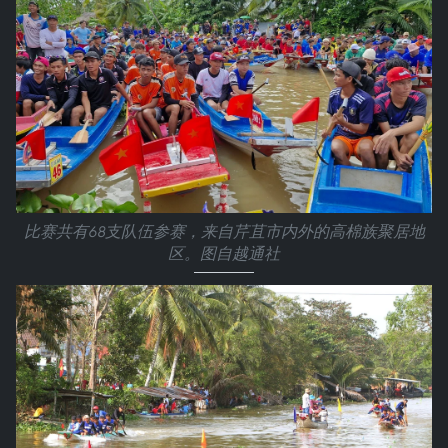
比赛共有68支队伍参赛，来自芹苴市内外的高棉族聚居地
区。图自越通社