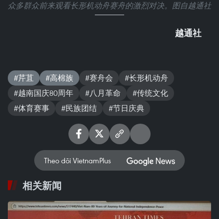
众多群众前来观看长形机动舟赛舟的激烈对决。图自越通社
越通社
#芹苴
#高棉族
#赛舟会
#长形机动舟
#越南国庆80周年
#八月革命
#传统文化
#体育赛事
#民族团结
#节日庆典
Theo dõi VietnamPlus
相关新闻