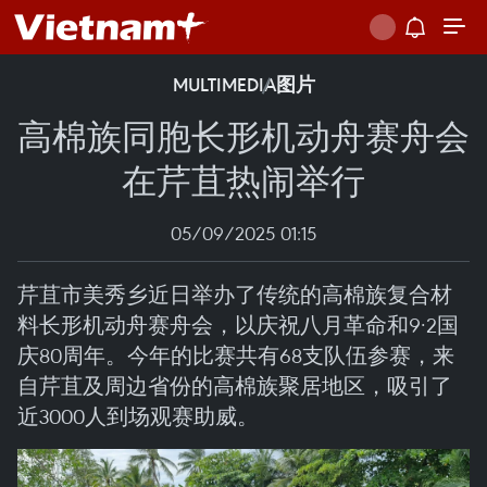
MULTIMEDIA
图片
高棉族同胞长形机动舟赛舟会
在芹苴热闹举行
05/09/2025 01:15
芹苴市美秀乡近日举办了传统的高棉族复合材
料长形机动舟赛舟会，以庆祝八月革命和9·2国
庆80周年。今年的比赛共有68支队伍参赛，来
自芹苴及周边省份的高棉族聚居地区，吸引了
近3000人到场观赛助威。