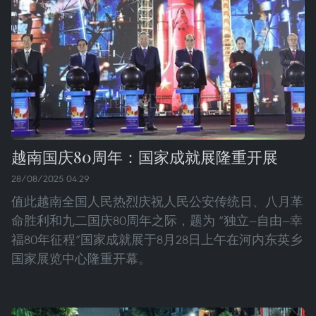
越南国庆80周年：国家成就展隆重开展
28/08/2025 04:29
值此越南全国人民热烈庆祝人民公安传统日、八月革
命胜利和九二国庆80周年之际，题为 “独立—自由—幸
福80年征程”国家成就展于8月28日上午在河内东英乡
国家展览中心隆重开幕。