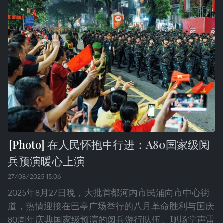
在人民怀抱中行进：A80国家级阅
兵预演暖心上演
27/08/2025 15:06
2025年8月27日晚，大批首都河内市民涌向市中心街
道，热情迎接在巴亭广场举行的八月革命胜利与国庆
80周年庆典国家级预演的阅兵游行队伍。现场掌声雷