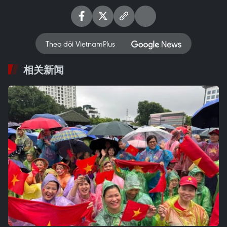
Theo dõi VietnamPlus
相关新闻