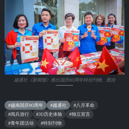
越通社《新闻报》推出国庆80周年特别刊物。图自
#越南国庆80周年
#越通社
#八月革命
#阅兵游行
#3D历史体验
#独立宣言
#青年团活动
#特别刊物