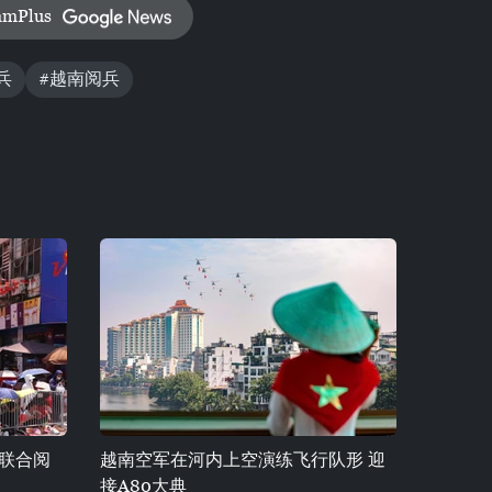
amPlus
兵
#越南阅兵
次联合阅
越南空军在河内上空演练飞行队形 迎
接A80大典