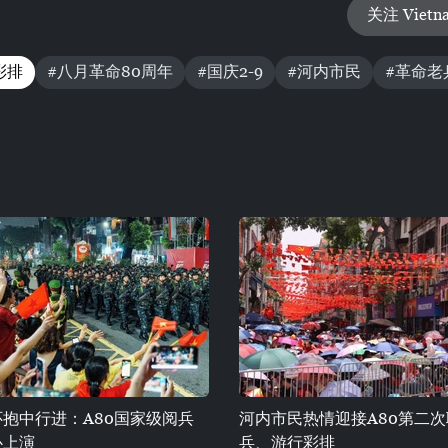
关注 Vietn
彩排
#八月革命80周年
#国庆2-9
#河内市民
#革命老
抱中行进：A80国家级阅兵
河内市民热情迎接A80第二
心上演
兵、游行彩排