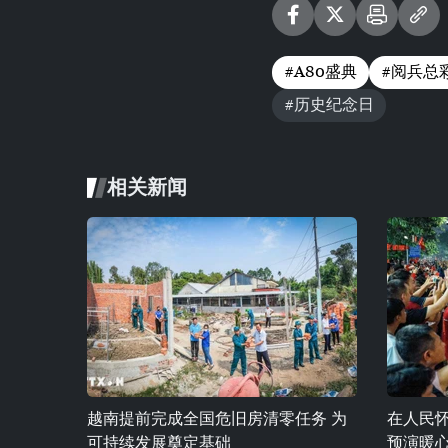
#A80盛典
#阅兵总
#历史纪念日
相关新闻
越南提前完成全国危旧房清零任务 为
在人民怀
可持续发展奠定基础
预演暖