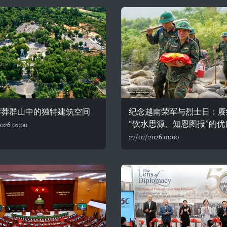
莽莽群山中的独特建筑空间
纪念越南荣军与烈士日：赓
“饮水思源、知恩图报”的优
026 01:00
27/07/2026 01:00