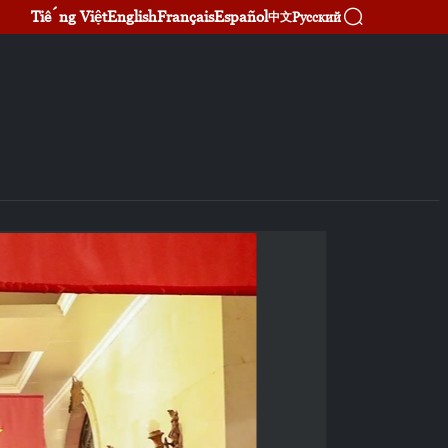
Tiếng Việt
English
Français
Español
Русский
中文