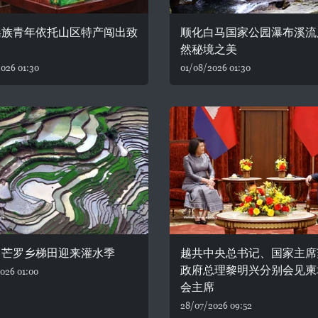
瑶族青年依托山区特产闯出致
顺化白马国家公园瀑布溪流
然秘境之美
026 01:30
01/08/2026 01:30
：芒罗乡梯田迎来灌水季
越共中央总书记、国家主席
政府总理黎明兴分别会见柬
026 01:00
会主席
28/07/2026 09:52