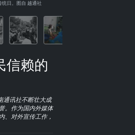
统日。图自 越通社
民信赖的
，越南通讯社不断壮大成
誉。作为国内外媒体
内、对外宣传工作，