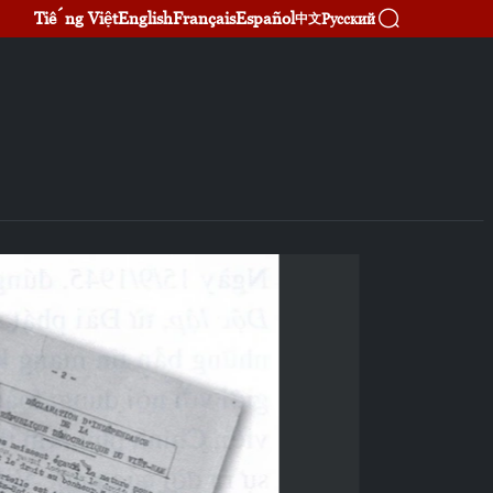
Tiếng Việt
English
Français
Español
Русский
中文