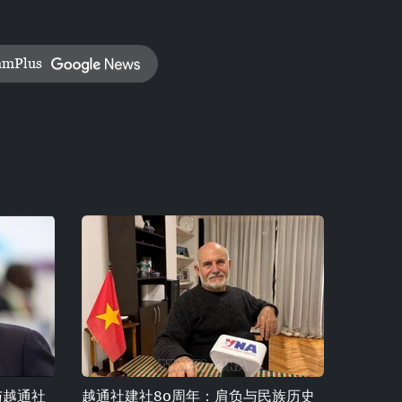
amPlus
与越通社
越通社建社80周年：肩负与民族历史