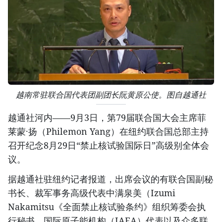
越南常驻联合国代表团副团长阮黄原公使。图自越通社
越通社河内——9月3日，第79届联合国大会主席菲
莱蒙·扬（Philemon Yang）在纽约联合国总部主持
召开纪念8月29日“禁止核试验国际日”高级别全体会
议。
据越通社驻纽约记者报道，出席会议的有联合国副秘
书长、裁军事务高级代表中满泉美（Izumi
Nakamitsu《全面禁止核试验条约》组织筹委会执
行秘书、国际原子能机构（IAEA）代表以及众多联