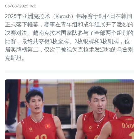
05/08/2025 14:01
2025年亚洲克拉术（Kurash）锦标赛于8月4日在韩国
正式落下帷幕，赛事在青年组和成年组展开了激烈的
决赛对决。越南克拉术国家队参与了全部两个组别的
比赛，最终共夺得3枚金牌、2枚银牌和3枚铜牌，位
居奖牌榜第二，仅次于被视为克拉术发源地的乌兹别
克斯坦。