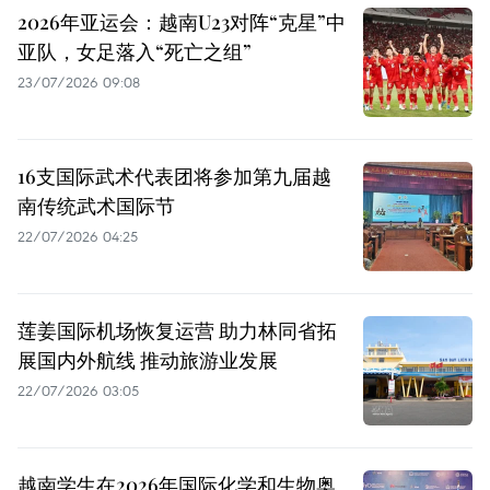
2026年亚运会：越南U23对阵“克星”中
亚队，女足落入“死亡之组”
23/07/2026 09:08
16支国际武术代表团将参加第九届越
南传统武术国际节
22/07/2026 04:25
莲姜国际机场恢复运营 助力林同省拓
展国内外航线 推动旅游业发展
22/07/2026 03:05
越南学生在2026年国际化学和生物奥