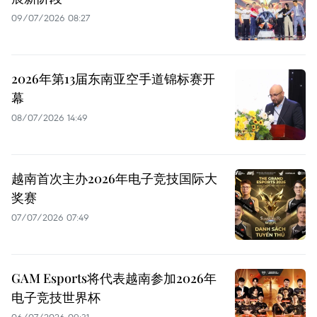
09/07/2026 08:27
2026年第13届东南亚空手道锦标赛开
幕
08/07/2026 14:49
越南首次主办2026年电子竞技国际大
奖赛
07/07/2026 07:49
GAM Esports将代表越南参加2026年
电子竞技世界杯