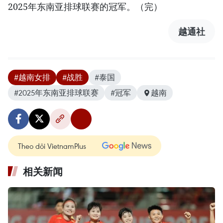
2025年东南亚排球联赛的冠军。（完）
越通社
#越南女排
#战胜
#泰国
#2025年东南亚排球联赛
#冠军
越南
Theo dõi VietnamPlus
相关新闻