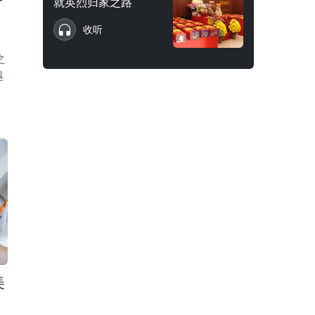
就英烈归家之路
收听
之
越
间
美