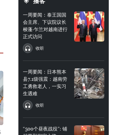
播客
一周要闻：泰王国国
会主席、下议院议长
梭蓬·乍兰对越南进行
正式访问
收听
一周要闻：日本熊本
县7.1级强震：越南劳
工勇救老人，一实习
生遇难
收听
“500个昼夜战役”: 铺
美