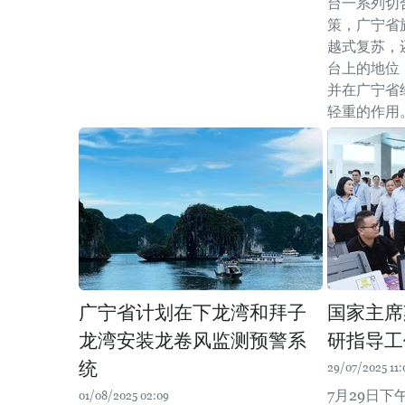
台一系列切
策，广宁省
越式复苏，
台上的地位
并在广宁省
轻重的作用
广宁省计划在下龙湾和拜子
国家主席
龙湾安装龙卷风监测预警系
研指导工
统
29/07/2025 11:
7月29日
01/08/2025 02:09