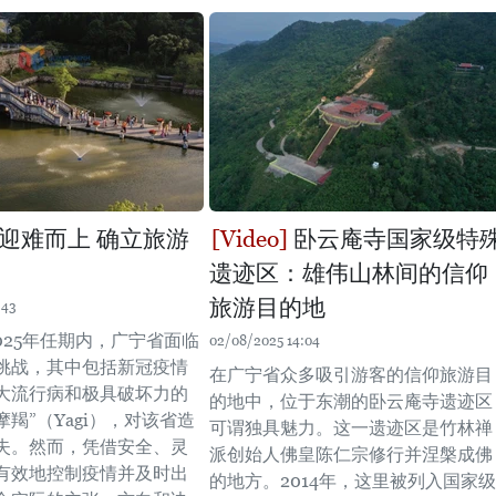
迎难而上 确立旅游
卧云庵寺国家级特
遗迹区：雄伟山林间的信仰
旅游目的地
:43
2025年任期内，广宁省面临
02/08/2025 14:04
挑战，其中包括新冠疫情
在广宁省众多吸引游客的信仰旅游目
大流行病和极具破坏力的
的地中，位于东潮的卧云庵寺遗迹区
摩羯”（Yagi），对该省造
可谓独具魅力。这一遗迹区是竹林禅
失。然而，凭借安全、灵
派创始人佛皇陈仁宗修行并涅槃成佛
有效地控制疫情并及时出
的地方。2014年，这里被列入国家级