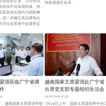
合实际的主张、方向和决
特殊遗迹区名录。
旅游业不仅实现快速、跨
还提高其在国内与国际舞
，进一步确立其品牌地位
经济社会发展中起着举足
。
梁强莅临广宁省调
越南国家主席梁强赴广宁省
作
出席党支部专题组织生活会
05
29/07/2025 07:53
下午，越南国家主席梁强率领
7月29日上午，国家主席梁强率中央