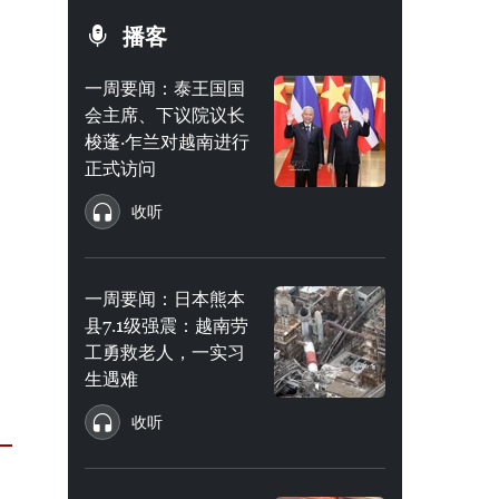
播客
一周要闻：泰王国国
会主席、下议院议长
梭蓬·乍兰对越南进行
正式访问
收听
一周要闻：日本熊本
县7.1级强震：越南劳
工勇救老人，一实习
生遇难
收听