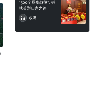
“500个昼夜战役”: 铺
就英烈归家之路
收听
殊