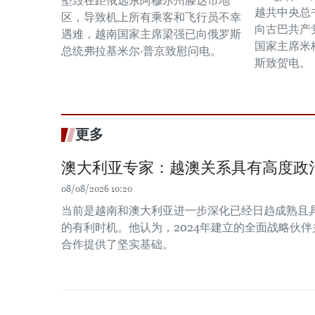
坠毁在距俄远东阿穆尔州滕达市地
越共中央总
区，导致机上所有乘客和飞行员不幸
向古巴共产
遇难，越南国家主席梁强已向俄罗斯
国家主席米格
总统弗拉基米尔·普京致慰问电。
斯致贺电。
更多
澳大利亚专家：越澳关系具有高度政
08/08/2026 10:20
当前是越南和澳大利亚进一步深化已经日趋成熟且
的有利时机。他认为，2024年建立的全面战略伙
合作提供了坚实基础。