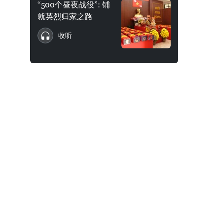
“500个昼夜战役”: 铺
就英烈归家之路
收听