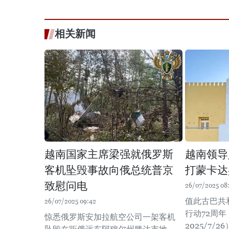
相关新闻
越南国家主席梁强就俄罗斯
越南领导
客机坠毁事故向俄总统普京
打蒙卡达
致慰问电
26/07/2025 08
值此古巴共
26/07/2025 09:42
行动72周年（1
惊悉俄罗斯安加拉航空公司一架客机
2025/7/