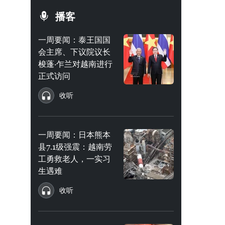
播客
一周要闻：泰王国国
会主席、下议院议长
梭蓬·乍兰对越南进行
正式访问
收听
一周要闻：日本熊本
县7.1级强震：越南劳
工勇救老人，一实习
生遇难
收听