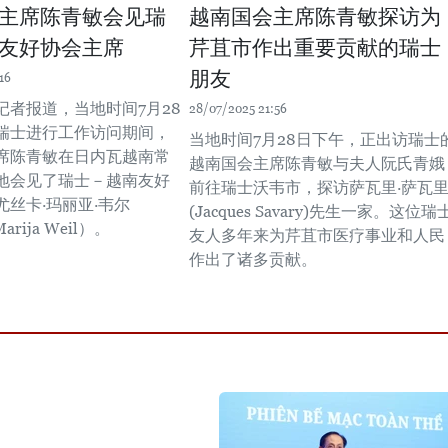
主席陈青敏会见瑞
越南国会主席陈青敏探访为
友好协会主席
芹苴市作出重要贡献的瑞士
朋友
16
记者报道，当地时间7月28
28/07/2025 21:56
瑞士进行工作访问期间，
当地时间7月28日下午，正出访瑞士
席陈青敏在日内瓦越南常
越南国会主席陈青敏与夫人阮氏青娥
地会见了瑞士－越南友好
前往瑞士沃韦市，探访萨瓦里·萨瓦
尤丝卡·玛丽亚·韦尔
(Jacques Savary)先生一家。这位瑞
Marija Weil）。
友人多年来为芹苴市医疗事业和人民
作出了诸多贡献。