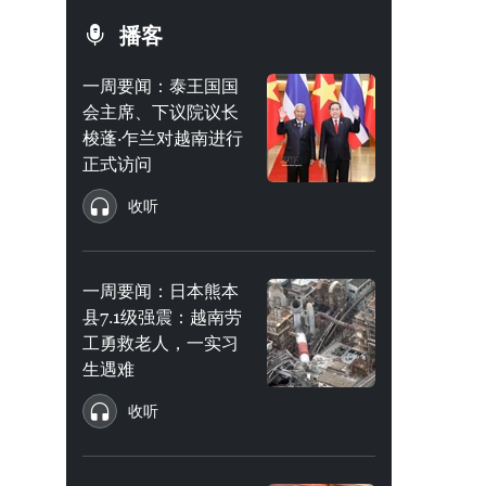
播客
一周要闻：泰王国国
会主席、下议院议长
梭蓬·乍兰对越南进行
正式访问
收听
一周要闻：日本熊本
县7.1级强震：越南劳
工勇救老人，一实习
生遇难
收听