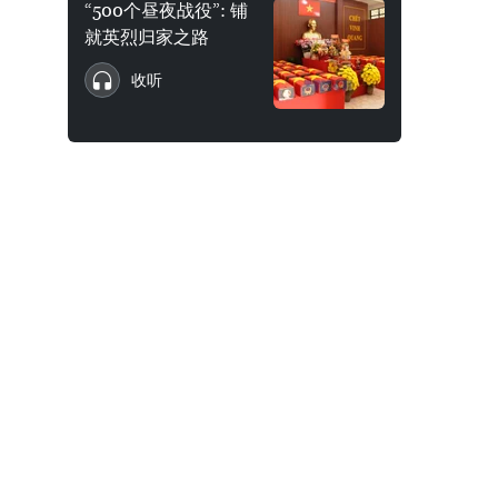
“500个昼夜战役”: 铺
就英烈归家之路
收听