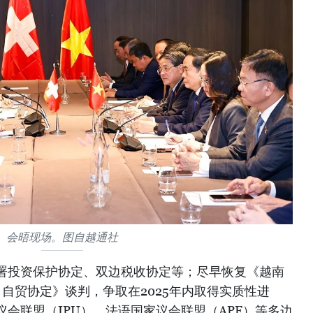
会晤现场。图自越通社
署投资保护协定、双边税收协定等；尽早恢复《越南
）自贸协定》谈判，争取在2025年内取得实质性进
会联盟（IPU）、法语国家议会联盟（APF）等多边