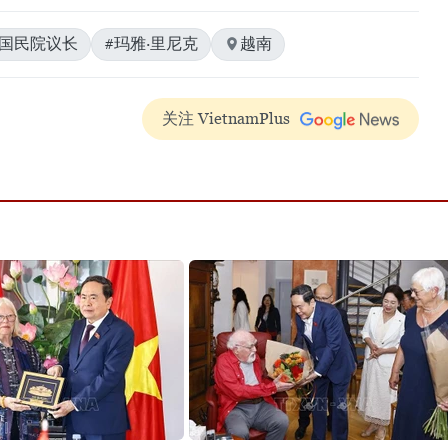
士国民院议长
#玛雅·里尼克
越南
关注 VietnamPlus