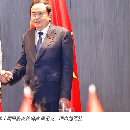
瑞士国民院议长玛雅·里尼克。图自越通社