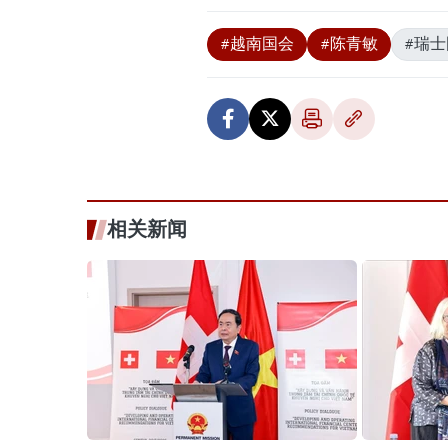
#越南国会
#陈青敏
#瑞
相关新闻