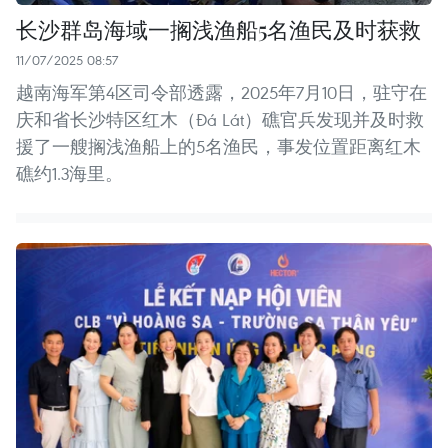
长沙群岛海域一搁浅渔船5名渔民及时获救
11/07/2025 08:57
越南海军第4区司令部透露，2025年7月10日，驻守在
庆和省长沙特区红木（Đá Lát）礁官兵发现并及时救
援了一艘搁浅渔船上的5名渔民，事发位置距离红木
礁约1.3海里。