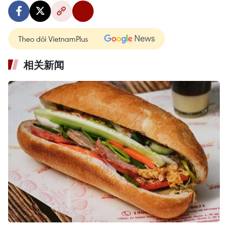
Theo dõi VietnamPlus
相关新闻