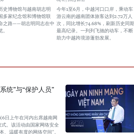
06
01/07/2025 18:12
历史博物馆与越南胡志明
今年1至6月，中越河口口岸，乘动车
国多家纪念馆和博物馆联
游云南的越南团体旅客达到2.72万人
命之路——胡志明同志在中
次，同比增长74.68%，刷新历史同
览。
最高纪录。一列列飞驰的动车，不断
助力中越跨境游蓬勃发展。
系统”与“保护人员”
兴6日上午在河内出席越南网
纪念仪式。该活动由国家网络安全
本、温暖有度的网络空间”。