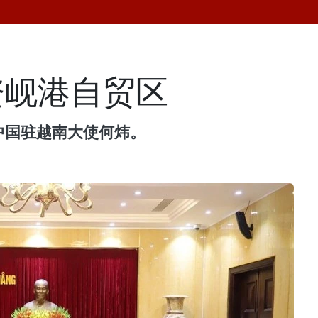
资岘港自贸区
中国驻越南大使何炜。