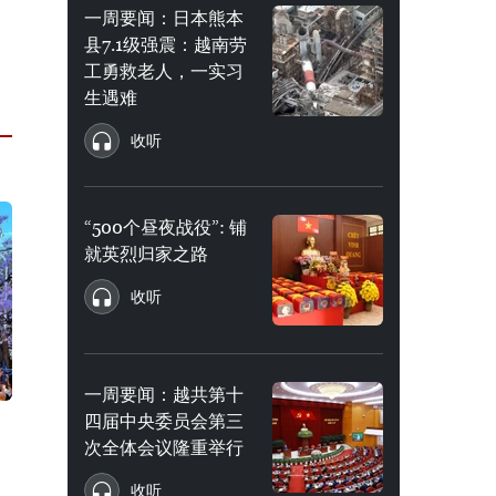
一周要闻：日本熊本
县7.1级强震：越南劳
工勇救老人，一实习
生遇难
收听
“500个昼夜战役”: 铺
就英烈归家之路
收听
一周要闻：越共第十
四届中央委员会第三
次全体会议隆重举行
收听