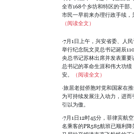
全市168个乡坊和特区的干
市民一早前来办理行政手续，
（阅读全文）
·7月1日上午，兴安省委、人
举行纪念阮文灵总书记诞辰110周
央总书记苏林出席并发表重要
总书记的革命生涯和伟大功绩
安。
（阅读全文）
·旅居老挝侨胞对党和国家在
为可持续发展注入动力，进而
引以为傲。
·7月1日12时45分，菲律宾航空（P
名乘客的PR585航班已顺利