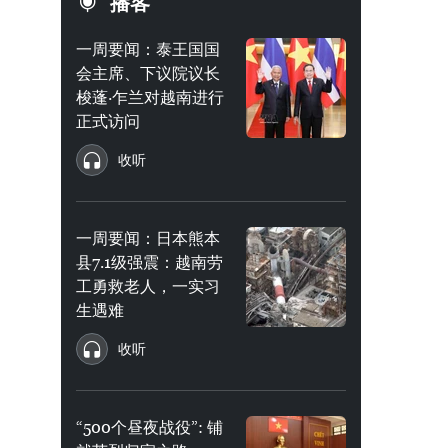
播客
一周要闻：泰王国国
会主席、下议院议长
梭蓬·乍兰对越南进行
正式访问
收听
一周要闻：日本熊本
县7.1级强震：越南劳
工勇救老人，一实习
生遇难
收听
“500个昼夜战役”: 铺