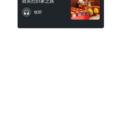
就英烈归家之路
收听