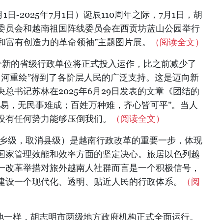
月1日-2025年7月1日）诞辰110周年之际，7月1日，胡
委员会和越南祖国阵线委员会在西贡坊蓝山公园举行
和富有创造力的革命领袖”主题图片展。
（阅读全文）
34个新的省级行政单位将正式投入运作，比之前减少了
山河重绘”得到了各阶层人民的广泛支持。这是迈向新
总书记苏林在2025年6月29日发表的文章《团结的
般易，无民事难成；百姓万种难，齐心皆可平”。当人
没有任何势力能够压倒我们。
（阅读全文）
和乡级，取消县级）是越南行政改革的重要一步，体现
国家管理效能和效率方面的坚定决心。旅居以色列越
一改革举措对旅外越南人社群而言是一个积极信号，
建设一个现代化、透明、贴近人民的行政体系。
（阅
各地一样，胡志明市两级地方政府机构正式全面运行。