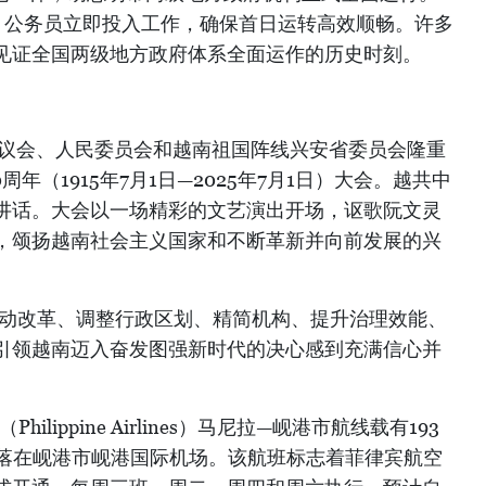
部、公务员立即投入工作，确保首日运转高效顺畅。许多
见证全国两级地方政府体系全面运作的历史时刻。
民议会、人民委员会和越南祖国阵线兴安省委员会隆重
年（1915年7月1日—2025年7月1日）大会。越共中
讲话。大会以一场精彩的文艺演出开场，讴歌阮文灵
，颂扬越南社会主义国家和不断革新并向前发展的兴
推动改革、调整行政区划、精简机构、提升治理效能、
引领越南迈入奋发图强新时代的决心感到充满信心并
hilippine Airlines）马尼拉—岘港市航线载有193
降落在岘港市岘港国际机场。该航班标志着菲律宾航空