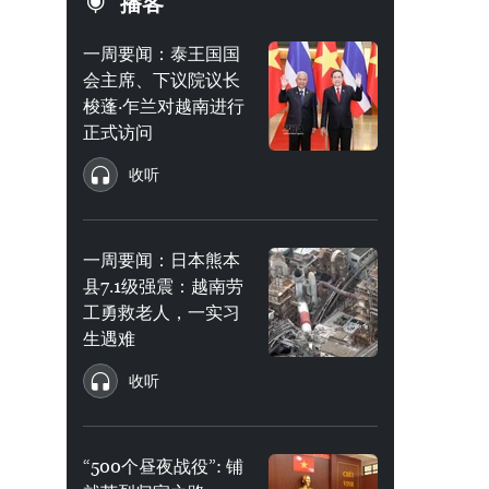
播客
一周要闻：泰王国国
会主席、下议院议长
梭蓬·乍兰对越南进行
正式访问
收听
一周要闻：日本熊本
县7.1级强震：越南劳
工勇救老人，一实习
生遇难
收听
“500个昼夜战役”: 铺