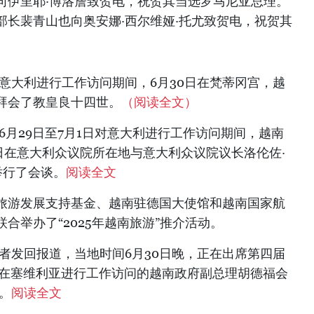
日向伊里耶·博洛詹致贺电，祝贺其当选罗马尼亚总理。
部长裴青山也向奥安娜·西尔维娅·托尤致贺电，祝贺其
意大利进行工作访问期间，6月30日在梵蒂冈宫，越
拜会了教皇良十四世。
（阅读全文）
6月29日至7月1日对意大利进行工作访问期间，越南
日在意大利众议院所在地与意大利众议院议长洛伦佐·
a）举行了会谈。
阅读全文
与旅游发展支持基金、越南驻德国大使馆和越南国家航
合举办了“2025年越南旅游”推介活动。
者发回报道，当地时间6月30日晚，正在出席第四届
并在塞维利亚进行工作访问的越南政府副总理胡德福会
。
阅读全文