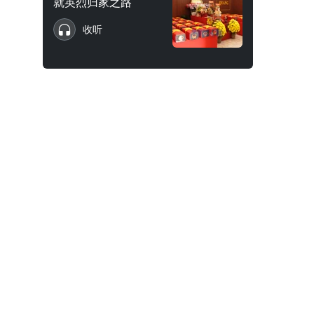
就英烈归家之路
收听