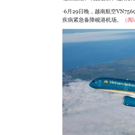
·6月29日晚，越南航空VN7
疾病紧急备降岘港机场。
（阅