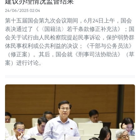
建议办理情况监督结果
24/06/2025 02:04
第十五届国会第九次会议期间，6月24日上午，国会
表决通过了《〈国籍法〉若干条款修正补充法》；国
会关于试行由人民检察院提起民事诉讼，保护弱势群
体民事权利或公共利益的决议；《干部与公务员法》
（修正案）。其后，国会就《刑事司法协助法》（草
案）进行讨论。